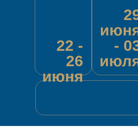
2
июн
22 -
- 0
26
июл
Официальная
июня
футбольная школа
ФК «Динамо» Москва
+7 495 120 16 06
© Все права защищены.