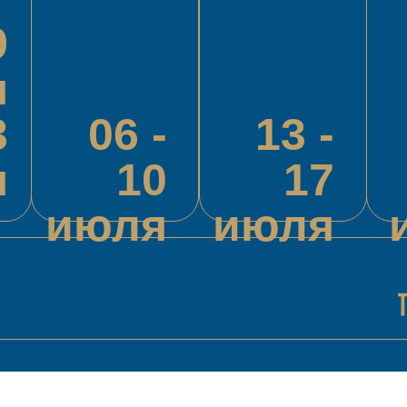
9
я
3
06 -
13 -
я
10
17
июля
июля