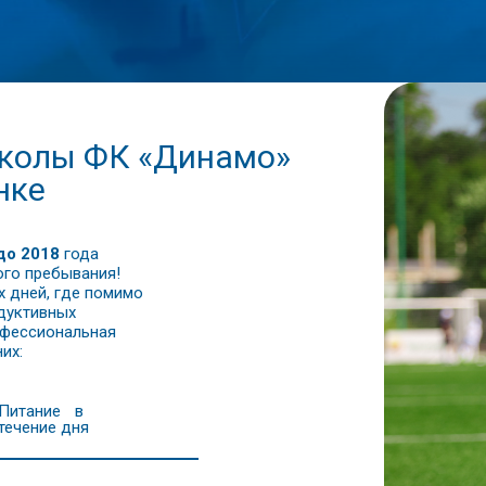
школы ФК «Динамо»
нке
до 2018
года
ого пребывания!
 дней, где помимо
одуктивных
офессиональная
их:
Питание в
течение дня