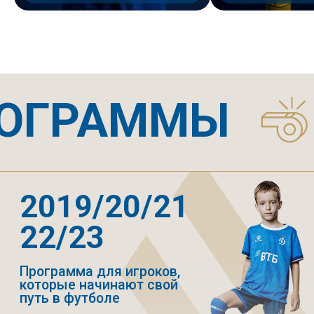
• спортивные показатели
• результаты игр в турнирах
Регулярные просмотры
в Академию Клуба
2013/14/15
Программа для игроков,
которая направлена на
разносторонние развитие
футболистов - техника,
тактика и физическое
воспитание
Приоритетное участие
в турнирах и сборах
75
3
Тренировки
Минут каждая
в неделю
тренировка