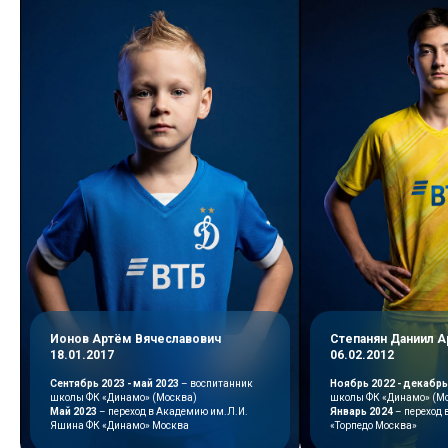
2016/17/18
Программа для игроков,
которая направлена на
разносторонние развитие
футболистов - техника,
тактика и физическое
воспитание
Приоритетное участие
в турнирах и сборах
75
3
Тренировки
Минут каждая
в неделю
тренировка
Ионов Артём Вячеславович
Степанян Даниил А
ЗАПИСАТЬСЯ НА ПРОСМОТР
18.01.2017
06.02.2012
Сентябрь 2023 - май 2023
– воспитанник
Ноябрь 2022 - декабрь
Электронный профайл
школы ФК «Динамо» (Москва)
школы ФК «Динамо» (М
на каждого воспитанника:
Май 2023
– переход в Академию им.Л.И.
Январь 2024
– переход
Яшина ФК «Динамо» Москва
«Торпедо Москва»
• антропометрические данные