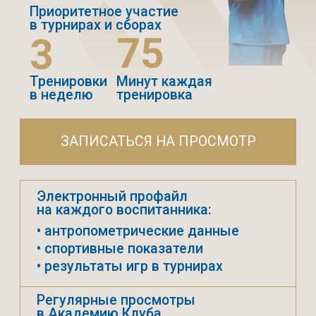
Тренерский штаб школы
ФК «Динамо» – это
профессионалы
с многолетним опытом,
которые помогут вашему
ребенку раскрыть потенциал
в мире футбола.
Лицензии
Высокая
UEFA
квалификация
Индивидуальный
Богатый
подход
игровой опыт
Передовые
Мотивация
методики
и поддержка
ПОСМОТРЕТЬ ТРЕНЕРОВ