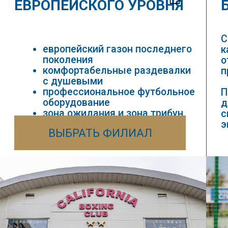
ОГРАММЫ
ПРО
2019/20/21
22/23
Программа для игроков,
которые начинают свой
путь в футболе
Немногочисленные
группы позволяют
уделить максимум
внимания каждому игроку