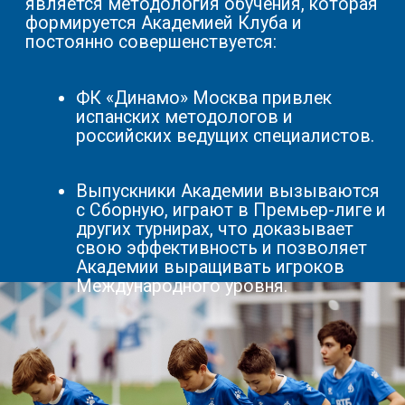
ФК «ДИНАМО» МОСКВА
Тренерским составом школы на
ежедневной основе ведется оценка
каждого игрока.
По результатам данной оценки,
воспитанники, показавшие наилучшие
результаты - заявляются на
просмотр в Академию им. Л.И. Яшина
ФК "Динамо" Москва
СОБСТВЕННЫЕ КРЫТЫЕ
ФУТБОЛЬНЫЕ
ФУТБОЛЬНЫЕ БАЗЫ
НА ПРОФЕСС