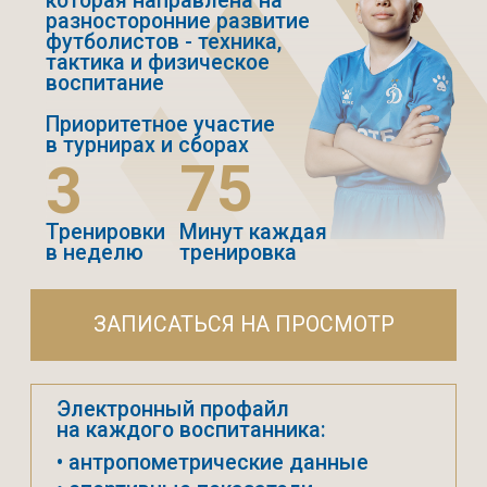
СМЕТАНИНА
Уникальная возможность
тренироваться под
руководством легенды ФК
«Динамо» —
Андрея Русланович
Сметанина!
Оттачиваем ключевые
навыки вратаря!
75
3
Тренировки
Минут каждая
в неделю
тренировка
ЗАПИСАТЬСЯ НА ПРОСМОТР
Электронный профайл
на каждого воспитанника:
• антропометрические данные
• спортивные показатели
• результаты игр в турнирах