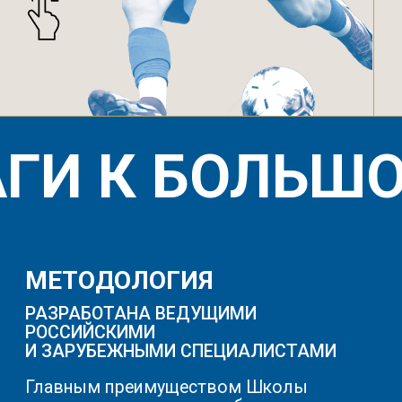
ФК «Динамо» Москва привлек
испанских методологов и
российских ведущих специалистов.
Выпускники Академии вызываются
с Сборную, играют в Премьер-лиге и
других турнирах, что доказывает
свою эффективность и позволяет
Академии выращивать игроков
Международного уровня.
РЕГУЛЯРНЫЕ ПРОСМОТРЫ
В АКАДЕМИЮ ИМ. Л.И.ЯШИНА