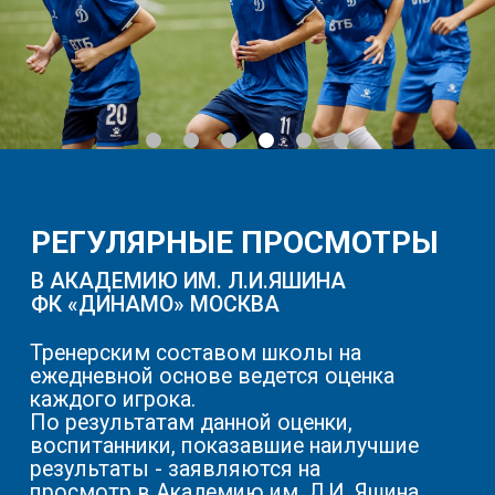
ЕВРОПЕЙСКОГО УРОВНЯ
БАЗЕ
Сезонные сборы про
европейский газон последнего
каникулярное время,
поколения
отвлекает футболис
комфортабельные раздевалки
процесса.
с душевыми
профессиональное футбольное
Программа сборов - 
оборудование
день + теоретическо
зона ожидания и зона трибун
спортивное питание
экипировка.
ВЫБРАТЬ ФИЛИАЛ