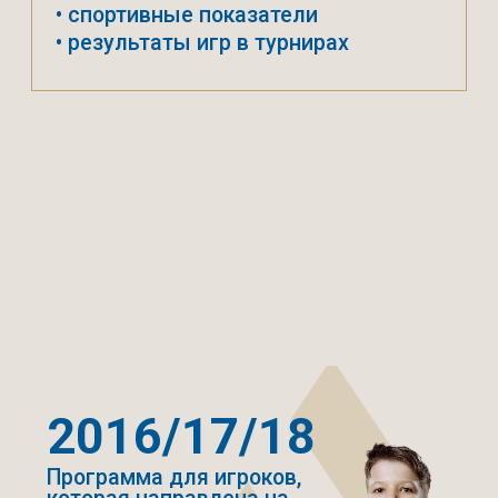
в турнирах и сборах
90
3
Тренировки
Минут каждая
в неделю
тренировка
ЗАПИСАТЬСЯ НА ПРОСМОТР
Электронный профайл
на каждого воспитанника:
• антропометрические данные
• спортивные показатели
• результаты игр в турнирах
Регулярные просмотры
в Академию Клуба
ШКОЛА