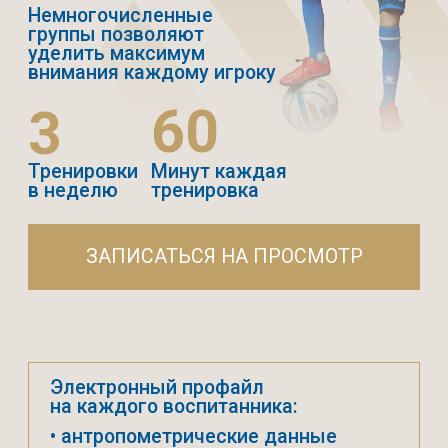
ЗАПИСАТЬСЯ НА ПРОСМОТР
Электронный профайл
на каждого воспитанника:
• антропометрические данные
• спортивные показатели
• результаты игр в турнирах
Регулярные просмотры
в Академию Клуба
2010/11/12
Программа для игроков,
которые имеют
футбольные амбиции и
стремятся стать
профессионалами
Приоритетное участие