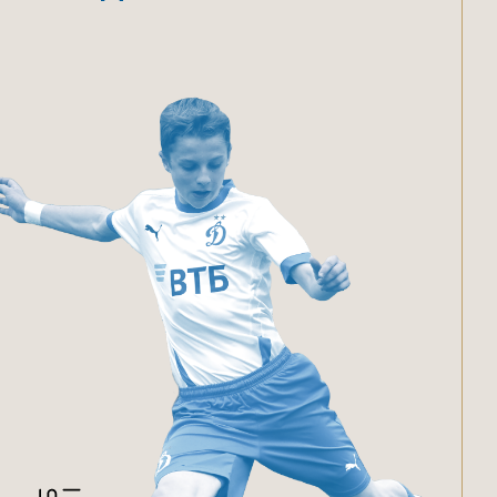
ГИ К БОЛЬШОЙ ПО
МЕТОДОЛОГИЯ
РАЗРАБОТАНА ВЕДУЩИМИ
РОССИЙСКИМИ
И ЗАРУБЕЖНЫМИ СПЕЦИАЛИСТАМИ
Главным преимуществом Школы
является методология обучения, которая
формируется Академией Клуба и
постоянно совершенствуется: