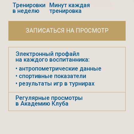
тренировочные
и игровые
10 960 РУБ.
Оплачивается
единоразово при
зачислении в школу в
начале каждого
сезона
Зимнюю экипировку
можно приобрести по
желанию
РАСПИСАНИЕ
УЗНАЙ РАСПИСАНИЕ
СВОЕЙ ГРУППЫ
Для начала нужно выбрать
филиал Школы «Динамо»