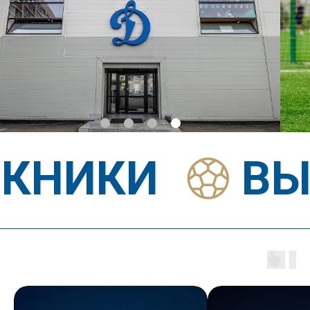
60
3
Тренировки
Минут каждая
в неделю
тренировка
ЗАПИСАТЬСЯ НА ПРОСМОТР
Электронный профайл
на каждого воспитанника:
• антропометрические данные
• спортивные показатели
• результаты игр в турнирах