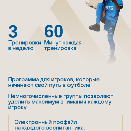
2015/2016
75
3
Тренировки
Минут каждая
в неделю
тренировка
Программа для юных футболистов,
которые мечтают заявить о себе в
футболе
Участие в турнирах и сборах
Электронный профайл
на каждого воспитанника:
• антропометрические данные