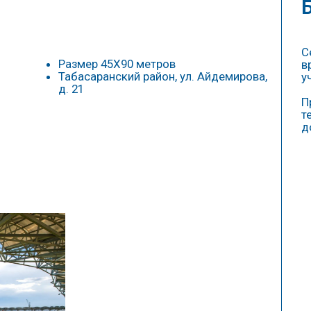
игроку
Электронный профайл
на каждого воспитанника:
• антропометрические данные
• спортивные показатели
• результаты игр в турнирах
ЗАПИСАТЬСЯ НА ПРОСМОТР
2017/2018