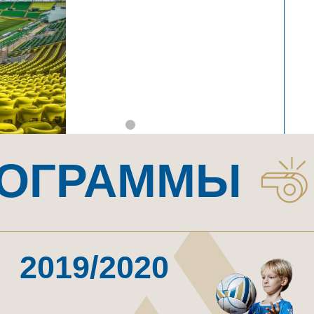
60
3
Тренировки
Минут каждая
в неделю
тренировка
Программа для игроков, которые
начинают свой путь в футболе
Немногочисленные группы позволяют
уделить максимум внимания каждому
игроку
Электронный профайл
на каждого воспитанника:
• антропометрические данные
• спортивные показатели
• результаты игр в турнирах
ЗАПИСАТЬСЯ НА ПРОСМОТР