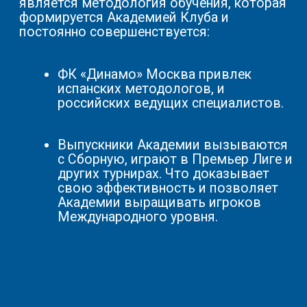
ФК «ДИНАМО» МОСКВА
Тренерским составом школы, на
ежедневной основе ведется оценка
каждого игрока.
По результатам данной оценки,
воспитанники показавшие наилучшие
результаты - заявляются на
просмотр в Академию им. Л.И. Яшина
ФК "Динамо" Москва
ОТКРЫТЫЙ СТАДИОН В
ФУТБОЛЬНЫЕ
СЕЛЕ ХУЧНИ
НА ПРОФЕСС