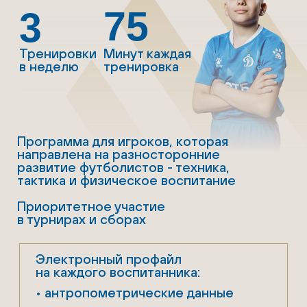
ВРАТАРЬ
2018-2010
75
3
Тренировки
Минут каждая
в неделю
тренировка
Программа для игроков, которые
мечтают пойти по стопам
легендарного Льва Ивановича Яшина
Приоритетное участие
в турнирах и сборах
Электронный профайл
на каждого воспитанника:
• антропометрические данные
• спортивные показатели
• результаты игр в турнирах
Регулярные просмотры