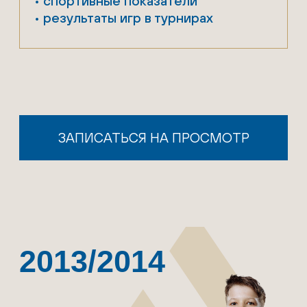
Программа для игроков, которые
имеют футбольные амбиции и
стремятся стать профессионалами
Приоритетное участие
в турнирах и сборах
Электронный профайл
на каждого воспитанника:
• антропометрические данные
• спортивные показатели
• результаты игр в турнирах
Регулярные просмотры
в Академию Клуба
ЗАПИСАТЬСЯ НА ПРОСМОТР