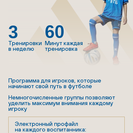
Программа для игроков, которая
направлена на разносторонние
развитие футболистов - техника,
тактика и физическое воспитание
Приоритетное участие
в турнирах и сборах
Электронный профайл
на каждого воспитанника:
• антропометрические данные
• спортивные показатели
• результаты игр в турнирах
Регулярные просмотры
в Академию Клуба
ЗАПИСАТЬСЯ НА ПРОСМОТР