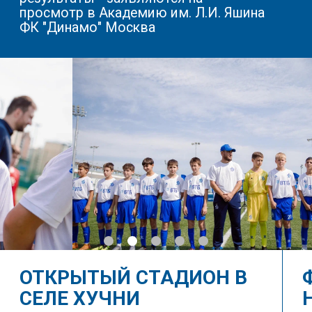
ОГРАММЫ
ПРО
2019/2020
60
3
Тренировки
Минут каждая
в неделю
тренировка
Программа для игроков, которые
начинают свой путь в футболе
Немногочисленные группы позволяют
уделить максимум внимания каждому