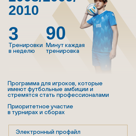
тренировочные
и игровые
2 ГЕТР
тренировочные
и игровые
6 500 РУБ.
Оплачивается
единоразово при
зачислении в школу
ФК «Динамо» Москва
в начале каждого
сезона
Зимнюю экипировку
можно приобрести по
желанию
РАСПИСАНИЕ
УЗНАЙ РАСПИСАНИЕ
СВОЕЙ ГРУППЫ