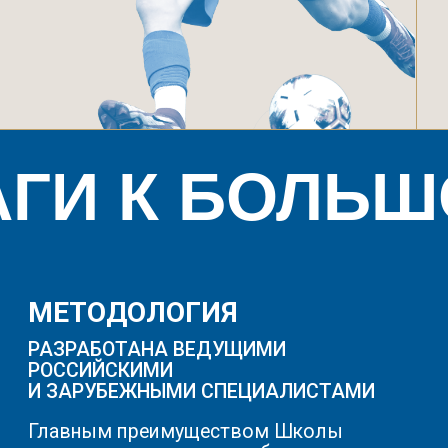
ФК «Динамо» Москва привлек
испанских методологов, и
российских ведущих специалистов.
Выпускники Академии вызываются
с Сборную, играют в Премьер Лиге и
других турнирах. Что доказывает
свою эффективность и позволяет
Академии выращивать игроков
Международного уровня.
РЕГУЛЯРНЫЕ ПРОСМОТРЫ
В АКАДЕМИЮ ИМ. Л.И.ЯШИНА