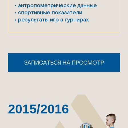
2011/2012
75
3
Тренировки
Минут каждая
в неделю
тренировка
Программа для игроков, которые
имеют навыки в футболе и
эффективно их применяют
Приоритетное участие
в турнирах и сборах
Электронный профайл
на каждого воспитанника:
• антропометрические данные
• спортивные показатели
• результаты игр в турнирах