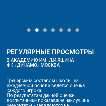
БАЗЕ
Сезонные сборы проход
Размер 45X90 метров
время, что не отвлекает
Табасаранский район, ул. Айдемирова,
учебного процесса.
д. 21
Программа сборов - 2 тр
теоретическое занятие, 
дополнительная экипиро