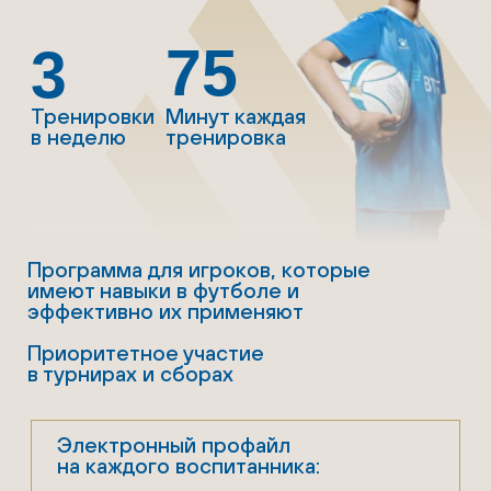
Тренерский штаб школы
ФК «Динамо» – это
профессионалы
с многолетним опытом,
которые помогут вашему
ребенку раскрыть
потенциал в мире футбола.
Лицензии
Высокая
UEFA
квалификация
Индивидуальный
Богатый
подход
игровой опыт
Передовые
Мотивация
методики
и поддержка