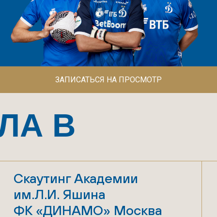
ЛА В
ИЖЕНИИ
Скаутинг Академии
Всесезонная
им.Л.И. Яшина
футбольная б
ЗАПИСАТЬСЯ НА ПРОСМОТР
ФК «ДИНАМО» Москва
и профессио
инвентарь